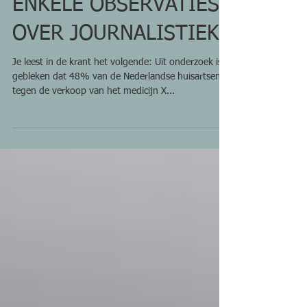
ENKELE OBSERVATIES
OVER JOURNALISTIEK
Je leest in de krant het volgende: Uit onderzoek is
gebleken dat 48% van de Nederlandse huisartsen
tegen de verkoop van het medicijn X...