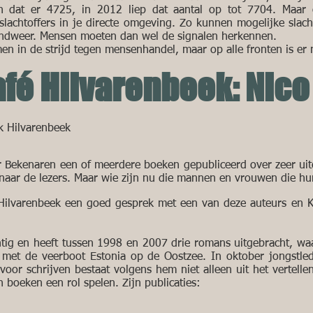
 dat er 4725, in 2012 liep dat aantal op tot 7704. Maar o
slachtoffers in je directe omgeving. Zo kunnen mogelijke slach
randweer. Mensen moeten dan wel de signalen herkennen.
 in de strijd tegen mensenhandel, maar op alle fronten is er
fé Hilvarenbeek: Nico
k Hilvarenbeek
r Bekenaren een of meerdere boeken gepubliceerd over zeer ui
ar de lezers. Maar wie zijn nu die mannen en vrouwen die hu
k Hilvarenbeek een goed gesprek met een van deze auteurs en 
gentig en heeft tussen 1998 en 2007 drie romans uitgebracht, 
et de veerboot Estonia op de Oostzee. In oktober jongstlede
e voor schrijven bestaat volgens hem niet alleen uit het vertelle
n boeken een rol spelen. Zijn publicaties: