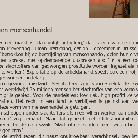
egen mensenhandel
r een markt is, dan volgt uitbuiting,’ dat is een van de con
 on Preventing Human Trafficking, dat op 1 december in Brussel
f betrokken bij de bestrijding van mensenhandel, delen hun erv
t ter sprake, met opzienbarende uitspraken als: ‘Er is een
 slachtoffers van gedwongen prostitutie worden ingezet als ‘re
 te werken’. Exploitatie op de arbeidsmarkt speelt ook een rol
edwongen bedelarij.
en gewone misdaad. Slachtoffers zijn voornamelijk de z
 er wereldwijd 35 miljoen mensen het slachtoffer van een vorm
t grijs gebied. Voor de handelaren: low risk, high profit! Ze 
affen. Het recht in een land te verblijven is gelinkt aan 
deze vorm van mensenhandel te getuigen.
 scheppen onder slachtoffers die mee willen werken aan onder
rken,’ zegt iemand. Maar dat gebeurt niet. Ook anonimitei
pieren bij de rechtszaak. ‘Slachtoffers zouden meer willen bij
genieten.’
 de strijd tegen dit haast onuitroeibaar verschijnsel, bewijs