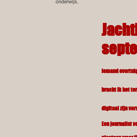
onderwijs.
Jacht
septe
Iemand overtuig
bracht ik het te
digitaal zijn ve
Een journalist ve