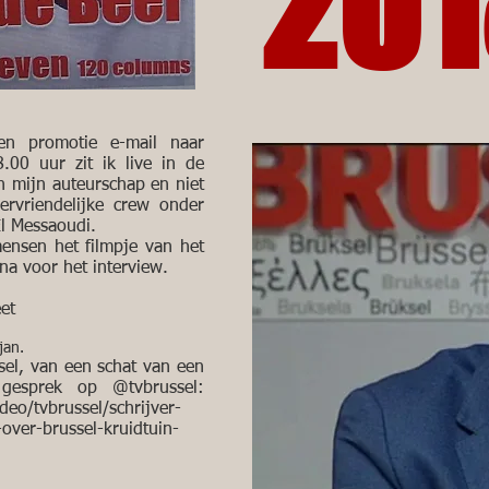
201
en promotie e-mail naar
.00 uur zit ik live in de
n mijn auteurschap en niet
ervriendelijke crew onder
El Messaoudi.
ensen het filmpje van het
na voor het interview.
et
 8 jan.
sel, van een schat van een
 gesprek op @tvbrussel:
eo/tvbrussel/schrijver-
over-brussel-kruidtuin-