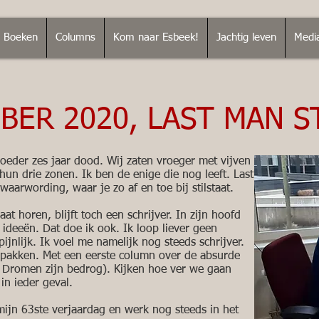
Boeken
Columns
Kom naar Esbeek!
Jachtig leven
Medi
BER 2020, LAST MAN 
eder zes jaar dood. Wij zaten vroeger met vijven
hun drie zonen. Ik ben de enige die nog leeft. Last
aarwording, waar je zo af en toe bij stilstaat.
aat horen, blijft toch een schrijver. In zijn hoofd
 ideeën. Dat doe ik ook. Ik loop liever geen
jnlijk. Ik voel me namelijk nog steeds schrijver.
ppakken. Met een eerste column over de absurde
( Dromen zijn bedrog). Kijken hoe ver we gaan
n ieder geval.
ijn 63ste verjaardag en werk nog steeds in het