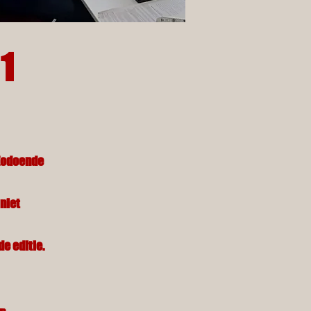
1
 Zodoende
 niet
de editie.