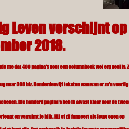
ig Leven verschijnt op 
mber 2018.
de me dat 400 pagina's voor een columnboek wel erg veel is.
rug naar 308 blz. Honderdenvijf teksten waarvan er zo'n veertig
rschenen. Die honderd pagina's heb ik alvast klaar voor de twee
rlengt en verruimt je blik. Hij of zij fungeert als jouw ogen op