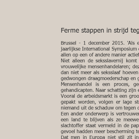
Ferme stappen in strijd t
Brussel - 1 december 2015. 'Als e
jaarlijkse International Symposium
allen op een of andere manier actie
Niet alleen de seksslavernij kom
vrouwelijke mensenhandelaren; deze
dan niet meer als seksslaaf hoeven
gedwongen draagmoederschap en g
Mensenhandel is een proces, ge
gehandicapten. Naar schatting zijn
Vooral de arbeidsmarkt is een groo
gepakt worden, volgen er lage str
niemand uit de schaduw om tegen 
Een ander onderwerp is vertrouwen
een land te blijven als ze meewe
slachtoffer staat vermeld in de pa
gevoel hadden meer bescherming te 
Dat men in Europa niet stil zit in