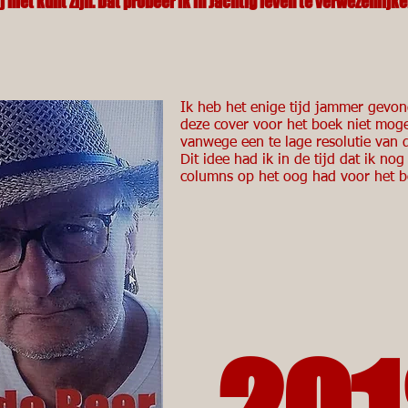
j niet kunt zijn. Dat probeer ik in Jachtig leven te verwezenlijk
Ik heb het enige tijd jammer gevo
deze cover voor het boek niet moge
vanwege een te lage resolutie van d
Dit idee had ik in de tijd dat ik no
columns op het oog had voor het b