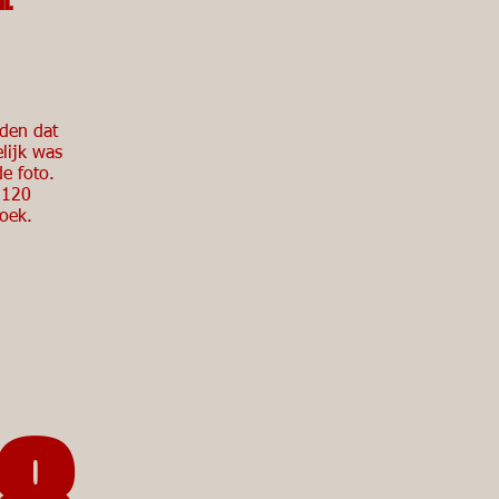
en.
nden dat
lijk was
e foto.
g 120
oek.