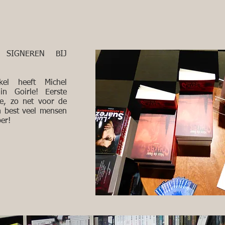
 SIGNEREN BIJ
kel heeft Michel
n Goirle! Eerste
re, zo net voor de
n best veel mensen
ber!