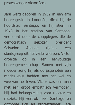
protestzanger Victor Jara. 
Jara werd geboren in 1932 in een arm 
boerengezin in Lonquén, dicht bij de 
hoofdstad Santiago, en hij stierf in 
1973 in het stadion van Santiago, 
vermoord door de coupplegers die de 
democratisch gekozen president 
Salvador Allende tijdens een 
staatsgreep uit het zadel wierpen. Victor 
groeide op in een eenvoudige 
boerengemeenschap. Samen met zijn 
moeder zong hij als dorpsgenoten een 
rendez-vous hadden met het wel en 
wee van het leven. Victor was een man 
met een groot empathisch vermogen. 
Hij had belangstelling voor theater en 
muziek. Hij vertrok naar Santiago en 
ontpopte zich als protestzanger. Jara 