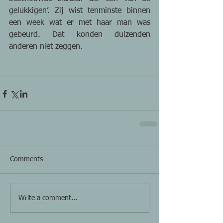
gelukkigen’. Zij wist tenminste binnen 
een week wat er met haar man was 
gebeurd. Dat konden duizenden 
anderen niet zeggen.
Comments
Write a comment...