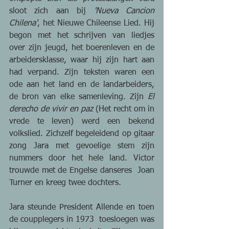
sloot zich aan bij 
'Nueva Cancion 
Chilena'
, het Nieuwe Chileense Lied. Hij 
begon met het schrijven van liedjes 
over zijn jeugd, het boerenleven en de 
arbeidersklasse, waar hij zijn hart aan 
had verpand. Zijn teksten waren een 
ode aan het land en de landarbeiders, 
de bron van elke samenleving. Zijn 
El 
derecho de vivir en paz 
(Het recht om in 
vrede te leven) werd een bekend 
volkslied. Zichzelf begeleidend op gitaar 
zong Jara met gevoelige stem zijn 
nummers door het hele land. Victor 
trouwde met de Engelse danseres  Joan 
Turner en kreeg twee dochters.
Jara steunde President Allende en toen 
de coupplegers in 1973  toesloegen was 