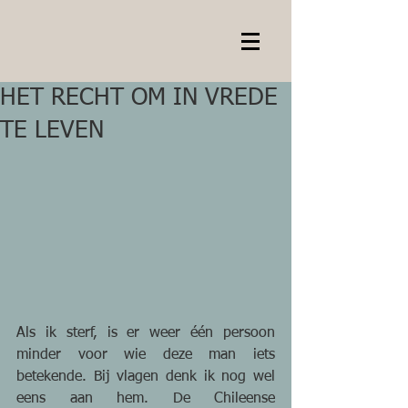
HET RECHT OM IN VREDE
TE LEVEN
Als ik sterf, is er weer één persoon 
minder voor wie deze man iets 
betekende. Bij vlagen denk ik nog wel 
eens aan hem. De Chileense 