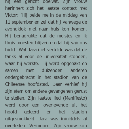
hij een gericht doelwit. Zijn vrouw 
herinnert zich het laatste contact met 
Victor: 'Hij belde me in de middag van 
11 september en zei dat hij vanwege de 
avondklok niet naar huis kon komen. 
Hij benadrukte dat de meisjes en ik 
thuis moesten blijven en dat hij van ons 
hield.' Wat Jara niet vertelde was dat de 
tanks al voor de universiteit stonden, 
waar hij werkte. Hij werd opgepakt en 
samen met duizenden anderen 
ondergebracht in het stadion van de 
Chileense hoofdstad. Daar verhief hij 
zijn stem om andere gevangenen gerust 
te stellen. Zijn laatste lied (Manifiesto) 
werd door een overlevende uit het 
hoofd geleerd en het stadion 
uitgesmokkeld. Jara was inmiddels al 
overleden. Vermoord. Zijn vrouw kon 