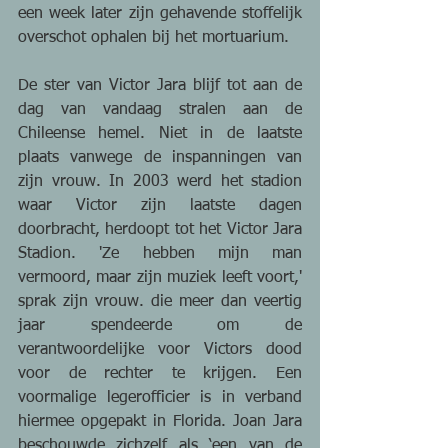
een week later zijn gehavende stoffelijk 
overschot ophalen bij het mortuarium.
De ster van Victor Jara blijf tot aan de 
dag van vandaag stralen aan de 
Chileense hemel. Niet in de laatste 
plaats vanwege de inspanningen van 
zijn vrouw. In 2003 werd het stadion 
waar Victor zijn laatste dagen 
doorbracht, herdoopt tot het Victor Jara 
Stadion. 'Ze hebben mijn man 
vermoord, maar zijn muziek leeft voort,' 
sprak zijn vrouw. die meer dan veertig 
jaar spendeerde om de 
verantwoordelijke voor Victors dood 
voor de rechter te krijgen. Een 
voormalige legerofficier is in verband 
hiermee opgepakt in Florida. Joan Jara 
beschouwde zichzelf als ‘een van de 