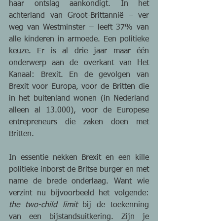
haar ontslag aankondigt. In het 
achterland van Groot-Brittannië – ver 
weg van Westminster – leeft 37% van 
alle kinderen in armoede. Een politieke 
keuze. Er is al drie jaar maar één 
onderwerp aan de overkant van Het 
Kanaal: Brexit. En de gevolgen van 
Brexit voor Europa, voor de Britten die 
in het buitenland wonen (in Nederland 
alleen al 13.000), voor de Europese 
entrepreneurs die zaken doen met 
Britten. 
In essentie nekken Brexit en een kille 
politieke inborst de Britse burger en met 
name de brede onderlaag. Want wie 
verzint nu bijvoorbeeld het volgende: 
the two-child limit
 bij de toekenning 
van een bijstandsuitkering. Zijn je 