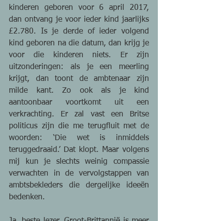
kinderen geboren voor 6 april 2017, 
dan ontvang je voor ieder kind jaarlijks 
£2.780. Is je derde of ieder volgend 
kind geboren na die datum, dan krijg je 
voor die kinderen niets. Er zijn 
uitzonderingen: als je een meerling 
krijgt, dan toont de ambtenaar zijn 
milde kant. Zo ook als je kind 
aantoonbaar voortkomt uit een 
verkrachting. Er zal vast een Britse 
politicus zijn die me terugfluit met de 
woorden: ‘Die wet is inmiddels 
teruggedraaid.’ Dat klopt. Maar volgens 
mij kun je slechts weinig compassie 
verwachten in de vervolgstappen van 
ambtsbekleders die dergelijke ideeën 
bedenken.
Ja, beste lezer, Groot-Brittannië is meer 