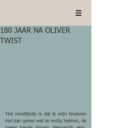
180 JAAR NA OLIVER
TWIST
‘Het moeilijkste is dat ik mijn kinderen 
niet kan geven wat ze nodig hebben, de 
meest basale dingen, fatsoenlijk eten, 