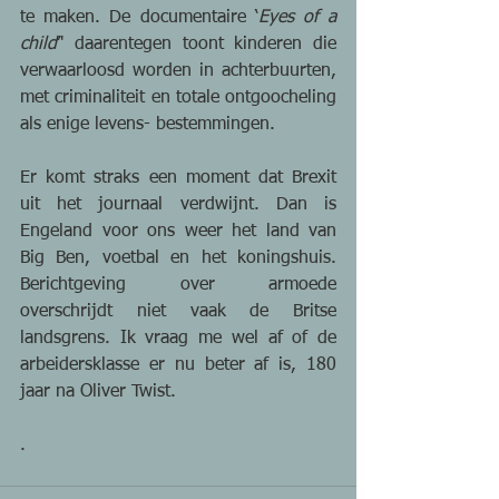
te maken. De documentaire ‘
Eyes of a 
child
’' daarentegen toont kinderen die 
verwaarloosd worden in achterbuurten, 
met criminaliteit en totale ontgoocheling 
als enige levens- bestemmingen.
Er komt straks een moment dat Brexit 
uit het journaal verdwijnt. Dan is 
Engeland voor ons weer het land van 
Big Ben, voetbal en het koningshuis. 
Berichtgeving over armoede 
overschrijdt niet vaak de Britse 
landsgrens. Ik vraag me wel af of de 
arbeidersklasse er nu beter af is, 180 
jaar na Oliver Twist.
.