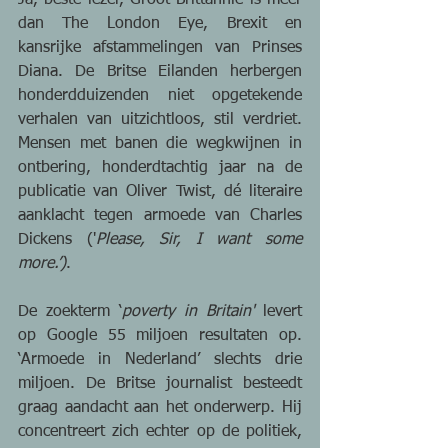
dan The London Eye, Brexit en 
kansrijke afstammelingen van Prinses 
Diana. De Britse Eilanden herbergen 
honderdduizenden niet opgetekende 
verhalen van uitzichtloos, stil verdriet. 
Mensen met banen die wegkwijnen in 
ontbering, honderdtachtig jaar na de 
publicatie van Oliver Twist, dé literaire 
aanklacht tegen armoede van Charles 
Dickens ('
Please, Sir, I want some 
more.’)
.
De zoekterm ‘
poverty in Britain'
 levert 
op Google 55 miljoen resultaten op. 
‘Armoede in Nederland’ slechts drie 
miljoen. De Britse journalist besteedt 
graag aandacht aan het onderwerp. Hij 
concentreert zich echter op de politiek, 