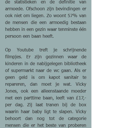
de statistieken en de definitie van 
armoede. Ofschoon zijn bevindingen er 
ook niet om liegen. Zo woont 57% van 
de mensen die een armoedig bestaan 
hebben in een gezin waar tenminste één 
persoon een baan heeft.
Op Youtube treft je schrijnende 
filmpjes. Er zijn gezinnen waar de 
kinderen in de nabijgelegen bibliotheek 
of supermarkt naar de wc gaan. Als er 
geen geld is om kapot sanitair te 
repareren, dan moet je wat. Vicky 
Jones, ook een alleenstaande moeder 
met een parttime baan, leeft van £17,- 
per dag. Zij laat tranen bij de box 
waarin haar baby ligt te slapen. Vicky 
behoort dan nog tot de categorie 
mensen die er het beste van proberen 