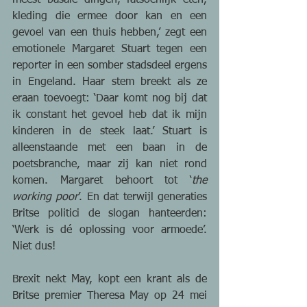
kleding die ermee door kan en een 
gevoel van een thuis hebben,’ zegt een 
emotionele Margaret Stuart tegen een 
reporter in een somber stadsdeel ergens 
in Engeland. Haar stem breekt als ze 
eraan toevoegt: ‘Daar komt nog bij dat 
ik constant het gevoel heb dat ik mijn 
kinderen in de steek laat.’ Stuart is 
alleenstaande met een baan in de 
poetsbranche, maar zij kan niet rond 
komen. Margaret behoort tot ‘
the 
working poor
’. En dat terwijl generaties 
Britse politici de slogan hanteerden: 
‘Werk is dé oplossing voor armoede’. 
Niet dus!
Brexit nekt May, kopt een krant als de 
Britse premier Theresa May op 24 mei 