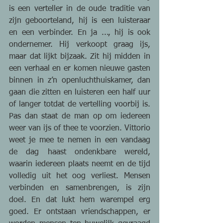
is een verteller in de oude traditie van 
zijn geboorteland, hij is een luisteraar 
en een verbinder. En ja ..., hij is ook 
ondernemer. Hij verkoopt graag ijs, 
maar dat lijkt bijzaak. Zit hij midden in 
een verhaal en er komen nieuwe gasten 
binnen in z’n openluchthuiskamer, dan 
gaan die zitten en luisteren een half uur 
of langer totdat de vertelling voorbij is. 
Pas dan staat de man op om iedereen 
weer van ijs of thee te voorzien. Vittorio 
weet je mee te nemen in een vandaag 
de dag haast ondenkbare wereld, 
waarin iedereen plaats neemt en de tijd 
volledig uit het oog verliest. Mensen 
verbinden en samenbrengen, is zijn 
doel. En dat lukt hem warempel erg 
goed. Er ontstaan vriendschappen, er 