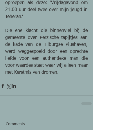
oproepen als deze: ‘Vrijdagavond om 
21.00 uur deel twee over mijn jeugd in 
Teheran.’
Die ene klacht die binnenviel bij de 
gemeente over Perzische tapijtjes aan 
de kade van de Tilburgse Piushaven, 
werd weggespoeld door een oprechte 
liefde voor een authentieke man die 
voor waardes staat waar wij alleen maar 
met Kerstmis van dromen.
Comments