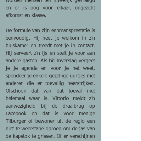
worden mensen ten huwelijk gevraagd 
en er is oog voor elkaar, ongeacht 
afkomst en klasse.
De formule van zijn eenmansprestatie is 
eenvoudig. Hij heet je welkom in z’n 
huiskamer en treedt met je in contact. 
Hij serveert z’n ijs en stelt je voor aan 
andere gasten. Als bij toverslag vergeet 
je je agenda en voor je het weet, 
spendeer je enkele gezellige uurtjes met 
anderen die er toevallig neerstrijken. 
Ofschoon dat van dat toeval niet 
helemaal waar is. Vittorio meldt z’n 
aanwezigheid bij de draaibrug op 
Facebook en dat is voor menige 
Tilburger of bewoner uit de regio een 
niet te weerstane oproep om de jas van 
de kapstok te grissen. Of er verschijnen 