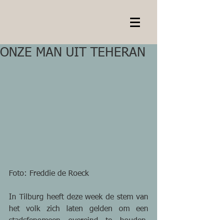
ONZE MAN UIT TEHERAN
Foto: Freddie de Roeck 
In Tilburg heeft deze week de stem van 
het volk zich laten gelden om een 