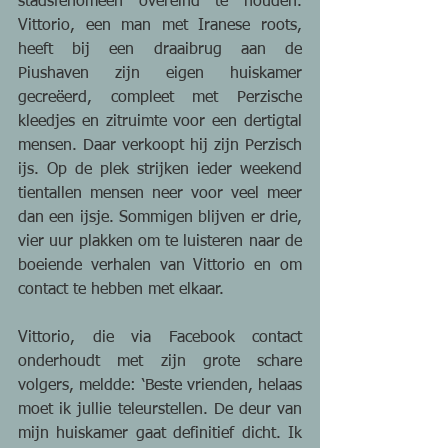
stadsfenomeen overeind te houden. 
Vittorio, een man met Iranese roots, 
heeft bij een draaibrug aan de 
Piushaven zijn eigen huiskamer 
gecreëerd, compleet met Perzische 
kleedjes en zitruimte voor een dertigtal 
mensen. Daar verkoopt hij zijn Perzisch 
ijs. Op de plek strijken ieder weekend 
tientallen mensen neer voor veel meer 
dan een ijsje. Sommigen blijven er drie, 
vier uur plakken om te luisteren naar de 
boeiende verhalen van Vittorio en om 
contact te hebben met elkaar.
Vittorio, die via Facebook contact 
onderhoudt met zijn grote schare 
volgers, meldde: ‘Beste vrienden, helaas 
moet ik jullie teleurstellen. De deur van 
mijn huiskamer gaat definitief dicht. Ik 