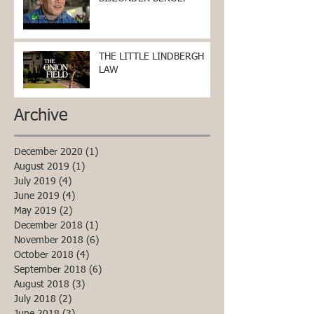
THE LITTLE LINDBERGH
LAW
Archive
December 2020
(1)
1 post
August 2019
(1)
1 post
July 2019
(4)
4 posts
June 2019
(4)
4 posts
May 2019
(2)
2 posts
December 2018
(1)
1 post
November 2018
(6)
6 posts
October 2018
(4)
4 posts
September 2018
(6)
6 posts
August 2018
(3)
3 posts
July 2018
(2)
2 posts
June 2018
(3)
3 posts