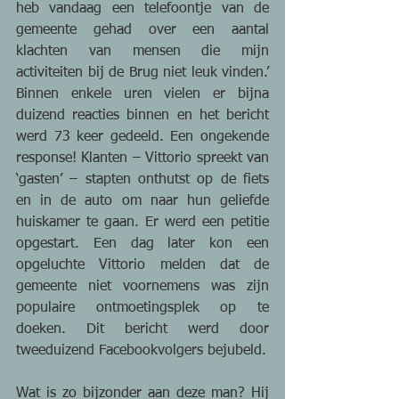
heb vandaag een telefoontje van de 
gemeente gehad over een aantal 
klachten van mensen die mijn 
activiteiten bij de Brug niet leuk vinden.’ 
Binnen enkele uren vielen er bijna 
duizend reacties binnen en het bericht 
werd 73 keer gedeeld. Een ongekende 
response! Klanten – Vittorio spreekt van 
‘gasten’ – stapten onthutst op de fiets 
en in de auto om naar hun geliefde 
huiskamer te gaan. Er werd een petitie 
opgestart. Een dag later kon een 
opgeluchte Vittorio melden dat de 
gemeente niet voornemens was zijn 
populaire ontmoetingsplek op te 
doeken. Dit bericht werd door 
tweeduizend Facebookvolgers bejubeld.
Wat is zo bijzonder aan deze man? Hij 