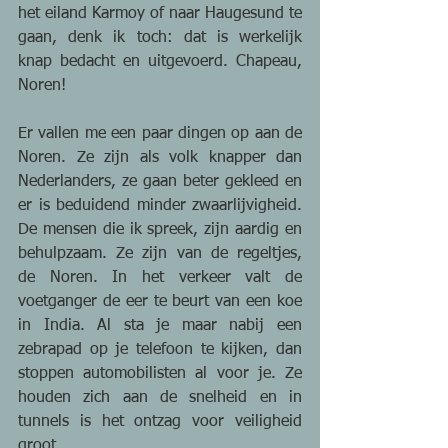
het eiland Karmoy of naar Haugesund te 
gaan, denk ik toch: dat is werkelijk 
knap bedacht en uitgevoerd. Chapeau, 
Noren!
Er vallen me een paar dingen op aan de 
Noren. Ze zijn als volk knapper dan 
Nederlanders, ze gaan beter gekleed en 
er is beduidend minder zwaarlijvigheid. 
De mensen die ik spreek, zijn aardig en 
behulpzaam. Ze zijn van de regeltjes, 
de Noren. In het verkeer valt de 
voetganger de eer te beurt van een koe 
in India. Al sta je maar nabij een 
zebrapad op je telefoon te kijken, dan 
stoppen automobilisten al voor je. Ze 
houden zich aan de snelheid en in 
tunnels is het ontzag voor veiligheid 
groot.