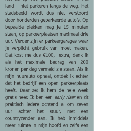
land – niet parkeren langs de weg. Het 
stadsbeeld wordt dus niet verstoord 
door honderden geparkeerde auto’s. Op 
bepaalde plekken mag je 15 minuten 
staan, op parkeerplaatsen maximaal drie 
uur. Verder zijn er parkeergarages waar 
je verplicht gebruik van moet maken. 
Dat kost me dus €100,- extra, denk ik 
als het maximale bedrag van 200 
kronen per dag vermeld zie staan. Als ik 
mijn huurauto ophaal, ontdek ik echter 
dat het bedrijf een open parkeerplaats 
heeft. Daar zet ik hem de hele week 
gratis neer. Ik ben een 
early riser 
en zit 
praktisch iedere ochtend al om zeven 
uur achter het stuur, met een 
countryzender aan. Ik heb inmiddels 
meer ruimte in mijn hoofd en zelfs een 