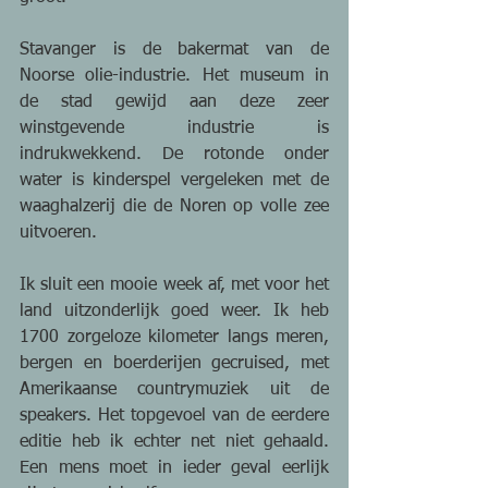
Stavanger is de bakermat van de 
Noorse olie-industrie. Het museum in 
de stad gewijd aan deze zeer 
winstgevende industrie is 
indrukwekkend. De rotonde onder 
water is kinderspel vergeleken met de 
waaghalzerij die de Noren op volle zee 
uitvoeren.
Ik sluit een mooie week af, met voor het 
land uitzonderlijk goed weer. Ik heb 
1700 zorgeloze kilometer langs meren, 
bergen en boerderijen gecruised, met 
Amerikaanse countrymuziek uit de 
speakers. Het topgevoel van de eerdere 
editie heb ik echter net niet gehaald. 
Een mens moet in ieder geval eerlijk 