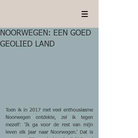
NOORWEGEN: EEN GOED
GEOLIED LAND
Toen ik in 2017 met veel enthousiasme 
Noorwegen ontdekte, zei ik tegen 
mezelf: ‘Ik ga voor de rest van mijn 
leven elk jaar naar Noorwegen.’ Dat is 