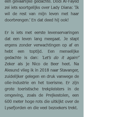
een gevaarlijke gedachte. Dodi Al-Fayed 
zei iets soortgelijks over Lady Diana: ‘Ik 
wil de rest van mijn leven met haar 
doorbrengen.’ En dat deed hij ook!
Er is iets met eerste levenservaringen 
dat een leven lang meegaat. Je stapt 
ergens zonder verwachtingen op af en 
hebt een toptijd. Een menselijke 
gedachte is dan: 
‘Let’s do it again!’
Zeker als je Nico de Beer heet. Na 
Alesund vlieg ik in 2018 naar Stavanger, 
zuidelijker gelegen en druk vanwege de 
olie-industrie en het toerisme. Er zijn 
grote toeristische trekpleisters in de 
omgeving, zoals de Prejkestolen, een 
600 meter hoge rots die uitkijkt over de 
Lysefjorden en die veel bezoekers trekt.