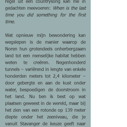
regel uit een countrysong kan me in 
gedachten meevoeren: 
When is the last 
time you did something for the first 
time.
Wat opnieuw mijn bewondering kan 
wegslepen is de manier waarop de 
Noren hun grotendeels onherbergzaam 
land tot een menselijke habitat hebben 
weten te creëren. Negenhonderd 
tunnels – variërend in lengte van enkele 
honderden meters tot 2,4 kilometer – 
door gebergte en aan de kust onder 
water, bespoedigen de doorstroom in 
het land. Nu ben ik best op wat 
plaatsen geweest in de wereld, maar bij 
het zien van een rotonde op 139 meter 
diepte onder het zeeniveau, die je 
vanuit Stavanger de keuze geeft naar 