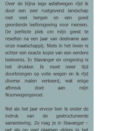
Over de bijna lege asfaltwegen rijd ik 
door een zeer rustgevend landschap 
met veel bergen en een goed 
geordende leefomgeving voor mensen. 
De perfecte plek om mijn geest te 
resetten na een jaar van deelname aan 
onze maatschappij. Niets in het leven is 
echter een exacte kopie van een eerdere 
belevenis. In Stavanger en omgeving is 
het drukker. Ik moet meer tijd 
doorbrengen op volle wegen en ik rijd 
diverse malen verkeerd, wat enige 
afbreuk doet aan mijn 
Noorwegengevoel.
Net als het jaar ervoor ben ik onder de 
indruk van de gestructureerde 
samenleving. Zo mag je in Stavanger – 
net als op veel plaatsen elders in het 