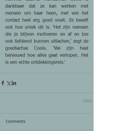
dankbaar dat ze kan werken met 
mensen om haar heen, met wie het 
contact heel erg goed voelt. Ze beseft 
ook hoe uniek dit is. ‘Het zijn mensen 
die je blijven motiveren en af en toe 
ook liefdevol kunnen uitlachen,’ zegt de 
goedlachse Cools. ‘We zijn heel 
benieuwd hoe alles gaat verlopen. Het 
is een echte ontdekkingsreis.’
Comments