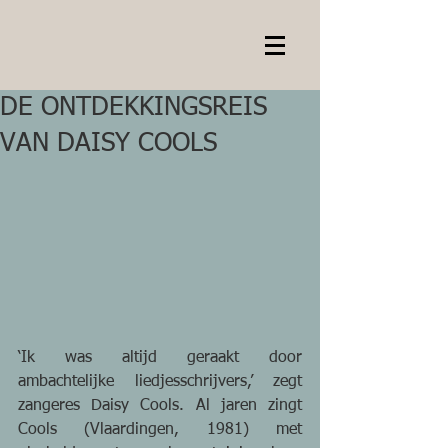
DE ONTDEKKINGSREIS
VAN DAISY COOLS
‘Ik was altijd geraakt door 
ambachtelijke liedjesschrijvers,’ zegt 
zangeres Daisy Cools. Al jaren zingt 
Cools (Vlaardingen, 1981) met 