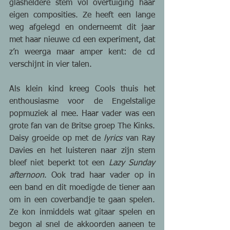
glasheldere stem vol overtuiging haar 
eigen composities. Ze heeft een lange 
weg afgelegd en onderneemt dit jaar 
met haar nieuwe cd een experiment, dat 
z’n weerga maar amper kent: de cd 
verschijnt in vier talen.
Als klein kind kreeg Cools thuis het 
enthousiasme voor de Engelstalige 
popmuziek al mee. Haar vader was een 
grote fan van de Britse groep The Kinks. 
Daisy groeide op met de 
lyrics 
van Ray 
Davies en het luisteren naar zijn stem 
bleef niet beperkt tot een 
Lazy Sunday 
afternoon
. Ook trad haar vader op in 
een band en dit moedigde de tiener aan 
om in een coverbandje te gaan spelen. 
Ze kon inmiddels wat gitaar spelen en 
begon al snel de akkoorden aaneen te 