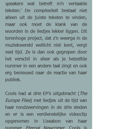
speakers 
wat betreft m’n vertaalde 
teksten.’ De complexiteit bestaat niet 
alleen uit de juiste teksten te vinden, 
maar ook moet de klank van de 
woorden in de liedjes lekker liggen. Dit 
torenhoge project, dat z’n weerga in de 
muziekwereld wellicht niet kent, vergt 
veel tijd. Ze is dan ook gegrepen door 
het verschil in sfeer als je hetzelfde 
nummer in een andere taal zingt en ook 
erg benieuwd naar de reactie van haar 
publiek.
Cools had al drie EP’s uitgebracht (
The 
Europe Files
) met liedjes uit de tijd van 
haar rondzwervingen in de drie steden 
en er is een verdienstelijke videoclip 
opgenomen in Lissabon van haar 
nummer 
Eternal Newcomer. 
Cools is 