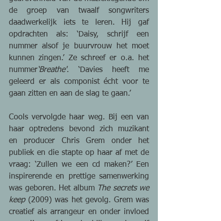
de groep van twaalf songwriters 
daadwerkelijk iets te leren. Hij gaf 
opdrachten als: ‘Daisy, schrijf een 
nummer alsof je buurvrouw het moet 
kunnen zingen.’ Ze schreef er o.a. het 
nummer
‘Breathe'
. ‘Davies heeft me 
geleerd er als componist écht voor te 
gaan zitten en aan de slag te gaan.’
Cools vervolgde haar weg. Bij een van 
haar optredens bevond zich muzikant 
en producer Chris Grem onder het 
publiek en die stapte op haar af met de 
vraag: ‘Zullen we een cd maken?’ Een 
inspirerende en prettige samenwerking 
was geboren. Het album 
The secrets we 
keep
 (2009) was het gevolg. Grem was 
creatief als arrangeur en onder invloed 