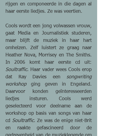
rijgen en componeerde in die dagen al 
haar eerste liedjes. Ze was veertien.
Cools wordt een jong volwassen vrouw, 
gaat Media en Journalistiek studeren, 
maar blijft de muziek in haar hart 
omhelzen. Zelf luistert ze graag naar 
Heather Nova, Morrisey en The Smiths. 
In 2006 komt haar eerste cd uit: 
Soultraffic.
 Haar vader wees Cools erop 
dat Ray Davies een 
songwriting 
workshop
 ging geven in Engeland. 
Daarvoor konden geïnteresseerden 
liedjes insturen. Cools werd 
geselecteerd voor deelname aan de 
workshop op basis van songs van haar 
cd 
Soultraffic.
 Ze was de enige niet-Brit 
en raakte gefascineerd door de 
gedrevenheid van de muzieklegende om 