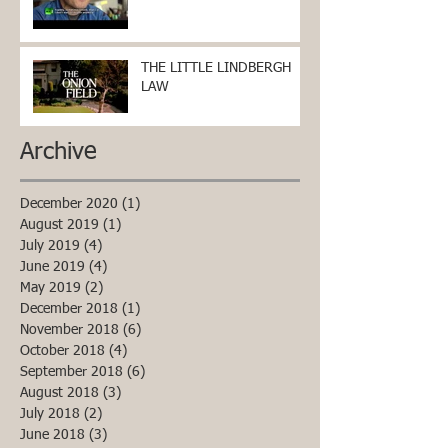
THE LITTLE LINDBERGH
LAW
Archive
December 2020
(1)
1 post
August 2019
(1)
1 post
July 2019
(4)
4 posts
June 2019
(4)
4 posts
May 2019
(2)
2 posts
December 2018
(1)
1 post
November 2018
(6)
6 posts
October 2018
(4)
4 posts
September 2018
(6)
6 posts
August 2018
(3)
3 posts
July 2018
(2)
2 posts
June 2018
(3)
3 posts