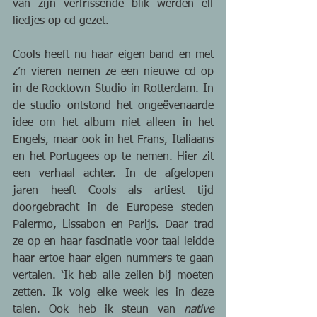
van zijn verfrissende blik werden elf 
liedjes op cd gezet.
Cools heeft nu haar eigen band en met 
z’n vieren nemen ze een nieuwe cd op 
in de Rocktown Studio in Rotterdam. In 
de studio ontstond het ongeëvenaarde 
idee om het album niet alleen in het 
Engels, maar ook in het Frans, Italiaans 
en het Portugees op te nemen. Hier zit 
een verhaal achter. In de afgelopen 
jaren heeft Cools als artiest tijd 
doorgebracht in de Europese steden 
Palermo, Lissabon en Parijs. Daar trad 
ze op en haar fascinatie voor taal leidde 
haar ertoe haar eigen nummers te gaan 
vertalen. ‘Ik heb alle zeilen bij moeten 
zetten. Ik volg elke week les in deze 
talen. Ook heb ik steun van 
native 