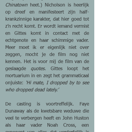
Chinatown
 heet.) Nicholson is heerlijk 
op dreef en manifesteert zijn half-
krankzinnige karakter, dat hier goed tot 
z’n recht komt. Er wordt iemand vermist 
en Gittes komt in contact met de 
echtgenote en haar schimmige vader. 
Meer moet ik er eigenlijk niet over 
zeggen, mocht je de film nog niet 
kennen. Het is voor mij de film van de 
geslaagde 
quotes.
 Gittes loopt het 
mortuarium in en zegt het grammaticaal 
onjuiste:
 ‘Hi mate, I dropped by to see 
who dropped dead lately.’ 
De casting is voortreffelijk. Faye 
Dunaway als de kwetsbare weduwe die 
veel te verbergen heeft en John Huston 
als haar vader Noah Cross, een 