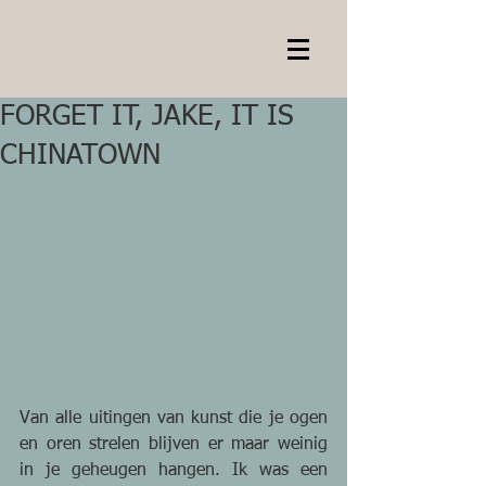
FORGET IT, JAKE, IT IS
CHINATOWN
Van alle uitingen van kunst die je ogen 
en oren strelen blijven er maar weinig 
in je geheugen hangen. Ik was een 