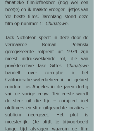
fanatieke filmliefhebber (nog wel een 
beetje) en ik maakte vroeger lijstjes van 
‘de beste films’. Jarenlang stond deze 
film op nummer 1: 
Chinatown.
Jack Nicholson speelt in deze door de 
vermaarde Roman Polanski 
geregisseerde rolprent uit 1974 zijn 
meest indrukwekkende rol, die van 
privédetective Jake Gittes. 
Chinatown
handelt over corruptie in het 
Californische waterbeheer in het gebied 
rondom Los Angeles in de jaren dertig 
van de vorige eeuw. Ten eerste wordt 
de sfeer uit die tijd – compleet met 
oldtimers en slim uitgezochte locaties – 
subliem neergezet. Het plot is 
meesterlijk. (Je blijft je bijvoorbeeld 
lange tijd afvragen waarom de film 