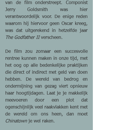
van de film onderstreept. Componist 
Jerry Goldsmith was hier 
verantwoordelijk voor. De enige reden 
waarom hij hiervoor geen Oscar kreeg, 
was dat uitgerekend in hetzelfde jaar 
The Godfather II 
verscheen.
De film zou zomaar een succesvolle 
rentree kunnen maken in onze tijd, met 
het oog op alle bedenkelijke praktijken 
die direct of indirect met geld van doen 
hebben. De wereld van bedrog en 
ondermijning van gezag viert opnieuw 
haar hoogtijdagen. Laat je je makkelijk 
meevoeren door een plot dat 
ogenschijnlijk veel raakvlakken kent met 
de wereld om ons heen, dan moet 
Chinatown
 je wel raken.