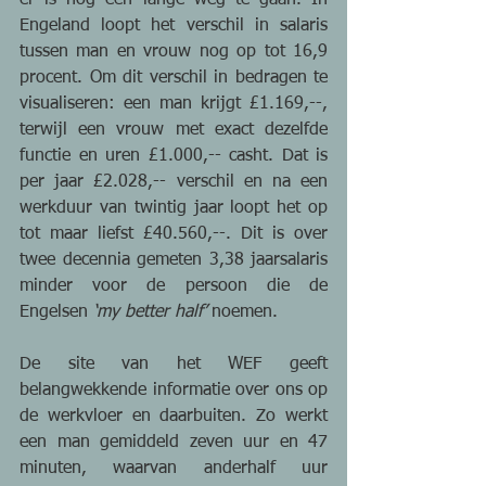
er is nog een lange weg te gaan. In 
Engeland loopt het verschil in salaris 
tussen man en vrouw nog op tot 16,9 
procent. Om dit verschil in bedragen te 
visualiseren: een man krijgt £1.169,--, 
terwijl een vrouw met exact dezelfde 
functie en uren £1.000,-- casht. Dat is 
per jaar £2.028,-- verschil en na een 
werkduur van twintig jaar loopt het op 
tot maar liefst £40.560,--. Dit is over 
twee decennia gemeten 3,38 jaarsalaris 
minder voor de persoon die de 
Engelsen
 ‘my better half’
 noemen.
De site van het WEF geeft 
belangwekkende informatie over ons op 
de werkvloer en daarbuiten. Zo werkt 
een man gemiddeld zeven uur en 47 
minuten, waarvan anderhalf uur 