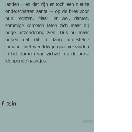
landen – en dat zijn er toch een niet te 
onderschatten aantal – op de bres voor 
hun rechten. Maar let wel, dames, 
sommige kometen laten zich maar bij 
hoge uitzondering zien. Dus nu maar 
hopen dat dit te lang uitgestelde 
initiatief niet wereldwijd gaat verzanden 
in het domein van zichzelf op de borst 
kloppende haantjes.