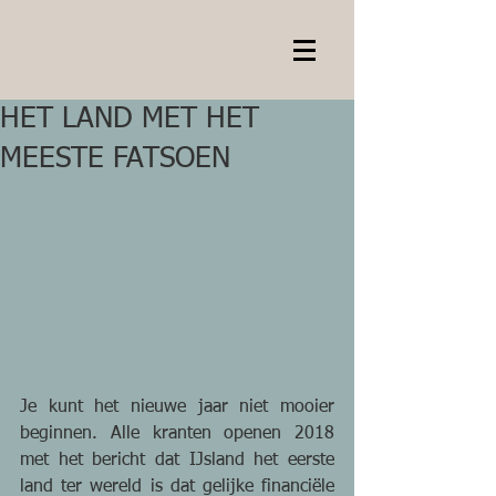
HET LAND MET HET
MEESTE FATSOEN
Je kunt het nieuwe jaar niet mooier 
beginnen. Alle kranten openen 2018 
met het bericht dat IJsland het eerste 
land ter wereld is dat gelijke financiële 