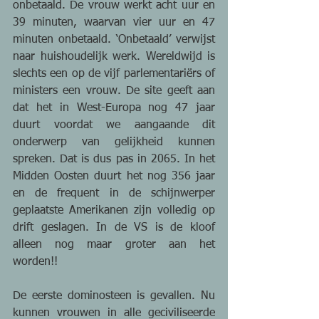
onbetaald. De vrouw werkt acht uur en 
39 minuten, waarvan vier uur en 47 
minuten onbetaald. ‘Onbetaald’ verwijst 
naar huishoudelijk werk. Wereldwijd is 
slechts een op de vijf parlementariërs of 
ministers een vrouw. De site geeft aan 
dat het in West-Europa nog 47 jaar 
duurt voordat we aangaande dit 
onderwerp van gelijkheid kunnen 
spreken. Dat is dus pas in 2065. In het 
Midden Oosten duurt het nog 356 jaar 
en de frequent in de schijnwerper 
geplaatste Amerikanen zijn volledig op 
drift geslagen. In de VS is de kloof 
alleen nog maar groter aan het 
worden!!
De eerste dominosteen is gevallen. Nu 
kunnen vrouwen in alle geciviliseerde 