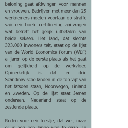
beloning gaat afdwingen voor mannen 
en vrouwen. Bedrijven met meer dan 25 
werknemers moeten voortaan op straffe 
van een boete certificering aanvragen 
wat betreft het gelijk uitbetalen van 
beide seksen. Het land, dat slechts 
323.000 inwoners telt, staat op de lijst 
van de World Economics Forum (WEF) 
al jaren op de eerste plaats als het gaat 
om gelijkheid op de werkvloer. 
Opmerkelijk is dat er drie 
Scandinavische landen in de top vijf van 
het fatsoen staan, Noorwegen, Finland 
en Zweden. Op de lijst staat Jemen 
onderaan. Nederland staat op de 
zestiende plaats.
Reden voor een feestje, dat wel, maar 