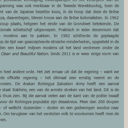
spanning was ook merkbaar in de Tweede Wereldoorlog, toen de 
nt van de Japanse bezetter koos, in de hoop dat deze de Britse 
ya, daarentegen, bleven trouw aan de Britse kolonialisten. In 1962 
e coup plaats, hetgeen het einde van de Grondwet betekende. De 
nale schietschijf uitgeroepen. Praktisch in ieder decennium dat 
moslims aan te pakken. In 1982 schitterde de geplaagde 
bevolkingsgroep door afwezigheid op de lijst van geaccepteerde etnische minderheden, opgesteld in de 
den een kwart miljoen moslims uit het land verdreven onder de 
 
Clean and Beautiful Nation
. Sinds 2011 is er weer enige vorm van 
n heel andere orde. Het ziet ernaar uit dat de regering – want we 
e officiële regering – het ditmaal zeer ernstig neemt en de 
troeien. De
 Arakan Rohingya Salvation Army
 heeft een aanval 
e staat Rakhine, een van de armste streken van het land. Dit is de 
huis zien. Bij die aanval vielen aan de kant van de politie twaalf 
oor de Rohingya populatie zijn desastreus. Meer dan 200 dorpen 
 – of wellicht duizenden – doden en een gedwongen exodus naar 
 Om terugkeer van het verstoten volk te voorkomen heeft men de 
nen.