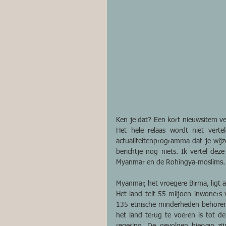
Ken je dat? Een kort nieuwsitem ver
Het hele relaas wordt niet ver
actualiteitenprogramma dat je wijz
berichtje nog niets. Ik vertel dez
Myanmar en de Rohingya-moslims.
Myanmar, het vroegere Birma, ligt 
Het land telt 55 miljoen inwoners 
135 etnische minderheden behoren
het land terug te voeren is tot de
regering. De gevolgen hiervan zij