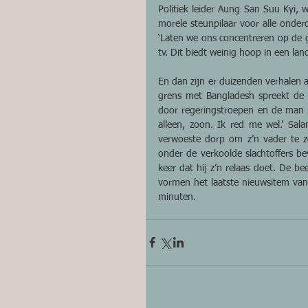
Politiek leider Aung San Suu Kyi, 
morele steunpilaar voor alle onderd
‘Laten we ons concentreren op de ge
tv. Dit biedt weinig hoop in een la
En dan zijn er duizenden verhalen 
grens met Bangladesh spreekt de d
door regeringstroepen en de man p
alleen, zoon. Ik red me wel.’ Sala
verwoeste dorp om z’n vader te z
onder de verkoolde slachtoffers be
keer dat hij z’n relaas doet. De b
vormen het laatste nieuwsitem van
minuten.