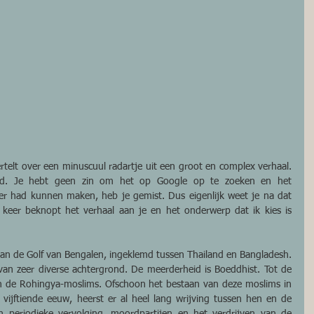
telt over een minuscuul radartje uit een groot en complex verhaal. 
teld. Je hebt geen zin om het op Google op te zoeken en het 
er had kunnen maken, heb je gemist. Dus eigenlijk weet je na dat 
e keer beknopt het verhaal aan je en het onderwerp dat ik kies is 
aan de Golf van Bengalen, ingeklemd tussen Thailand en Bangladesh. 
van zeer diverse achtergrond. De meerderheid is Boeddhist. Tot de 
 de Rohingya-moslims. Ofschoon het bestaan van deze moslims in 
 vijftiende eeuw, heerst er al heel lang wrijving tussen hen en de 
n periodieke vervolging, moordpartijen en het verdrijven van de 