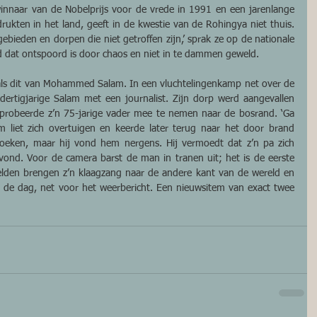
winnaar van de Nobelprijs voor de vrede in 1991 en een jarenlange 
rukten in het land, geeft in de kwestie van de Rohingya niet thuis. 
bieden en dorpen die niet getroffen zijn,’ sprak ze op de nationale 
nd dat ontspoord is door chaos en niet in te dammen geweld.
als dit van Mohammed Salam. In een vluchtelingenkamp net over de 
ertigjarige Salam met een journalist. Zijn dorp werd aangevallen 
robeerde z’n 75-jarige vader mee te nemen naar de bosrand. ‘Ga 
m liet zich overtuigen en keerde later terug naar het door brand 
oeken, maar hij vond hem nergens. Hij vermoedt dat z’n pa zich 
vond. Voor de camera barst de man in tranen uit; het is de eerste 
eelden brengen z’n klaagzang naar de andere kant van de wereld en 
 de dag, net voor het weerbericht. Een nieuwsitem van exact twee 