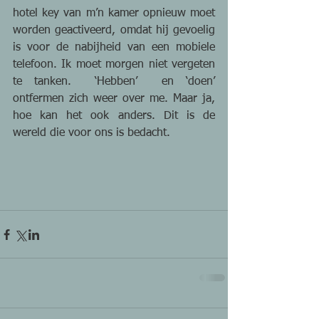
hotel key van m’n kamer opnieuw moet 
worden geactiveerd, omdat hij gevoelig 
is voor de nabijheid van een mobiele 
telefoon. Ik moet morgen niet vergeten 
te tanken.  ‘Hebben’  en ‘doen’ 
ontfermen zich weer over me. Maar ja, 
hoe kan het ook anders. Dit is de 
wereld die voor ons is bedacht.