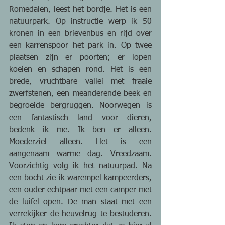
Romedalen, leest het bordje. Het is een 
natuurpark. Op instructie werp ik 50 
kronen in een brievenbus en rijd over 
een karrenspoor het park in. Op twee 
plaatsen zijn er poorten; er lopen 
koeien en schapen rond. Het is een 
brede, vruchtbare vallei met fraaie 
zwerfstenen, een meanderende beek en 
begroeide bergruggen. Noorwegen is 
een fantastisch land voor dieren, 
bedenk ik me. Ik ben er alleen. 
Moederziel alleen. Het is een 
aangenaam warme dag. Vreedzaam. 
Voorzichtig volg ik het natuurpad. Na 
een bocht zie ik warempel kampeerders, 
een ouder echtpaar met een camper met 
de luifel open. De man staat met een 
verrekijker de heuvelrug te bestuderen. 