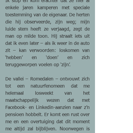
Ik stop en kom erachter dat ze hier al 
enkele jaren kamperen met speciale 
toestemming van de eigenaar. De herten 
die hij observeerde, zijn weg; mijn 
luide stem heeft ze verjaagd, zegt de 
man op milde toon. Hij straalt iets uit 
dat ik even later – als ik weer in de auto 
zit – kan verwoorden: loskomen van 
‘hebben’ en ‘doen’ en zich 
teruggeworpen voelen op ‘zijn’.  
De vallei – Romedalen – ontvouwt zich 
tot een natuurfenomeen dat me 
helemaal losweekt van het 
maatschappelijk wezen dat met 
Facebook- en Linkedin-aanzien naar z’n 
pensioen hobbelt. Er komt een rust over 
me en een overtuiging dat dit moment 
me altijd zal bijblijven. Noorwegen is 