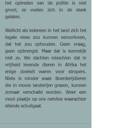
het optreden van de politie is niet 
groot; ze voelen zich in de steek 
gelaten.
Wellicht als iedereen in het land zich het 
legale vlees zou kunnen veroorloven, 
dat het zou ophouden. Geen vraag, 
geen opbrengst. Maar dat is kennelijk 
niet zo. We dachten misschien dat in 
vrijheid levende dieren in Afrika het 
enige doelwit waren voor stropers. 
Niets is minder waar. Boerderijdieren 
die in mooie landerijen grazen, kunnen 
zomaar verschalkt worden. Weer een 
mooi plaatje op ons netvlies waarachter 
ellende schuilgaat.