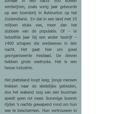
zomaar in één nacht 500 koeien 
verdwijnen, zoals vorig jaar gebeurde 
op een boerderij in Ashburton op het 
Zuidereiland.  En dat in een land met 10 
miljoen stuks vee, meer dan het 
dubbele van de populatie. Of – in 
hetzelfde jaar bij een ander bedrijf – 
1400 schapen die verdwenen in één 
nacht. Het gaat hier om goed 
georganiseerde misdaad. De dieven 
hebben grote veetrucks. Het is een 
heuse industrie. 
Het platteland loopt leeg; jonge mensen 
trekken naar de stedelijke gebieden, 
dus het wakend oog van een buurman 
speelt geen rol meer. Sommige boeren 
rijden ’s nachts gewapend rond om hun 
vee te beschermen. Hun vertrouwen in 