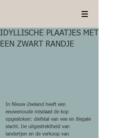
IDYLLISCHE PLAATJES MET
EEN ZWART RANDJE
In Nieuw-Zeeland heeft een 
eeuwenoude misdaad de kop 
opgestoken: diefstal van vee en illegale 
slacht. De uitgestrektheid van 
landerijen en de verkoop van 