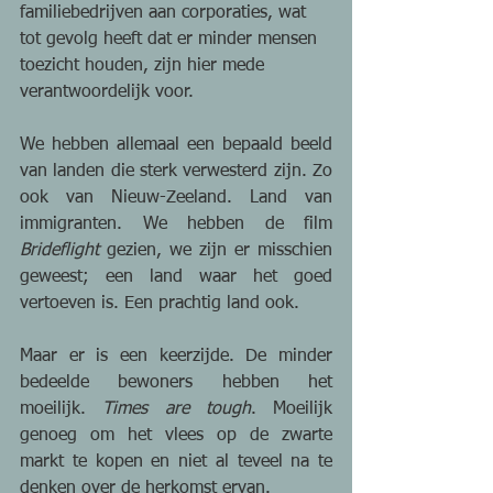
familiebedrijven aan corporaties, wat 
tot gevolg heeft dat er minder mensen 
toezicht houden, zijn hier mede 
verantwoordelijk voor.
We hebben allemaal een bepaald beeld 
van landen die sterk verwesterd zijn. Zo 
ook van Nieuw-Zeeland. Land van 
immigranten. We hebben de film 
Brideflight
 gezien, we zijn er misschien 
geweest; een land waar het goed 
vertoeven is. Een prachtig land ook.
Maar er is een keerzijde. De minder 
bedeelde bewoners hebben het 
moeilijk. 
Times are tough
. Moeilijk 
genoeg om het vlees op de zwarte 
markt te kopen en niet al teveel na te 
denken over de herkomst ervan.