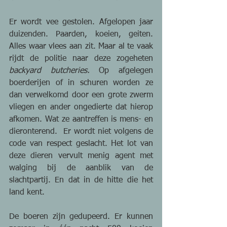
Er wordt vee gestolen. Afgelopen jaar 
duizenden. Paarden, koeien, geiten. 
Alles waar vlees aan zit. Maar al te vaak 
rijdt de politie naar deze zogeheten 
backyard butcheries.
 Op afgelegen 
boerderijen of in schuren worden ze 
dan verwelkomd door een grote zwerm 
vliegen en ander ongedierte dat hierop 
afkomen. Wat ze aantreffen is mens- en 
dieronterend.  Er wordt niet volgens de 
code van respect geslacht. Het lot van 
deze dieren vervult menig agent met 
walging bij de aanblik van de 
slachtpartij. En dat in de hitte die het 
land kent.
De boeren zijn gedupeerd. Er kunnen 