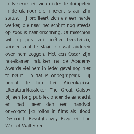
in tv-series en zich onder te dompelen 
in de glamour die inherent is aan zijn 
status. Hij profileert zich als een harde 
werker, die naar het schijnt nog steeds 
op zoek is naar erkenning. Of misschien 
wil hij juist zijn métier beoefenen, 
zonder acht te slaan op wat anderen 
over hem zeggen. Met een Oscar zijn 
hotelkamer induiken na de Academy 
Awards viel hem in ieder geval nog niet 
te beurt. En dat is onbegrijpelijk. Hij 
bracht de Top Tien Amerikaanse 
Literatuurklassieker The Great Gatsby 
bij een jong publiek onder de aandacht 
en had meer dan een handvol 
onvergetelijke rollen in films als Blood 
Diamond, Revolutionary Road en The 
Wolf of Wall Street. 