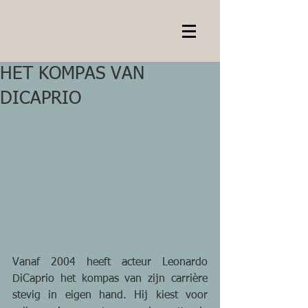
HET KOMPAS VAN
DICAPRIO
Vanaf 2004 heeft acteur Leonardo 
DiCaprio het kompas van zijn carrière 
stevig in eigen hand. Hij kiest voor 