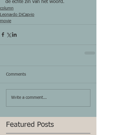
de echte zin van het woord.
column
Leonardo DiCaprio
movie
Comments
Write a comment...
Featured Posts