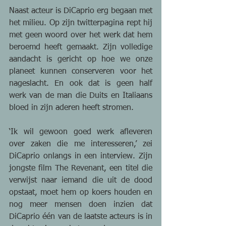
Naast acteur is DiCaprio erg begaan met 
het milieu. Op zijn twitterpagina rept hij 
met geen woord over het werk dat hem 
beroemd heeft gemaakt. Zijn volledige 
aandacht is gericht op hoe we onze 
planeet kunnen conserveren voor het 
nageslacht. En ook dat is geen half 
werk van de man die Duits en Italiaans 
bloed in zijn aderen heeft stromen. 
‘Ik wil gewoon goed werk afleveren 
over zaken die me interesseren,’ zei 
DiCaprio onlangs in een interview. Zijn 
jongste film The Revenant, een titel die 
verwijst naar iemand die uit de dood 
opstaat, moet hem op koers houden en 
nog meer mensen doen inzien dat 
DiCaprio één van de laatste acteurs is in 