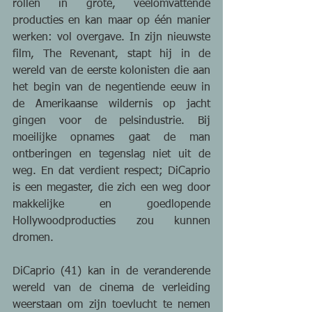
rollen in grote, veelomvattende 
producties en kan maar op één manier 
werken: vol overgave. In zijn nieuwste 
film, The Revenant, stapt hij in de 
wereld van de eerste kolonisten die aan 
het begin van de negentiende eeuw in 
de Amerikaanse wildernis op jacht 
gingen voor de pelsindustrie. Bij 
moeilijke opnames gaat de man 
ontberingen en tegenslag niet uit de 
weg. En dat verdient respect; DiCaprio 
is een megaster, die zich een weg door 
makkelijke en goedlopende 
Hollywoodproducties zou kunnen 
dromen.  
DiCaprio (41) kan in de veranderende 
wereld van de cinema de verleiding 
weerstaan om zijn toevlucht te nemen 