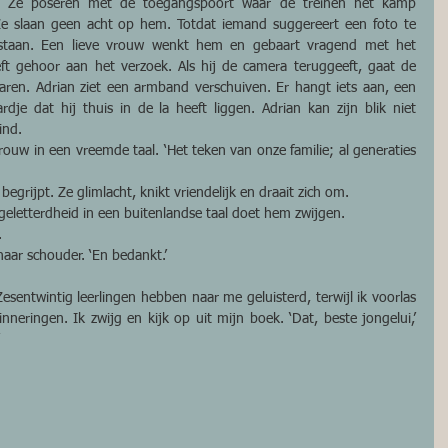
en. Ze poseren met de toegangspoort waar de treinen het kamp 
e slaan geen acht op hem. Totdat iemand suggereert een foto te 
staan. Een lieve vrouw wenkt hem en gebaart vragend met het 
ft gehoor aan het verzoek. Als hij de camera teruggeeft, gaat de 
en. Adrian ziet een armband verschuiven. Er hangt iets aan, een 
ardje dat hij thuis in de la heeft liggen. Adrian kan zijn blik niet 
ind. 
rouw in een vreemde taal. ‘Het teken van onze familie; al generaties 
egrijpt. Ze glimlacht, knikt vriendelijk en draait zich om. 
ngeletterdheid in een buitenlandse taal doet hem zwijgen. 
. 
 haar schouder. ‘En bedankt.’ 
 Zesentwintig leerlingen hebben naar me geluisterd, terwijl ik voorlas 
nneringen. Ik zwijg en kijk op uit mijn boek. ‘Dat, beste jongelui,’ 
 