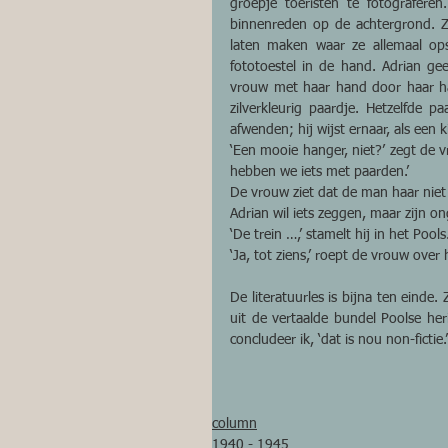
groepje toeristen te fotografer
binnenreden op de achtergrond. Z
laten maken waar ze allemaal op
fototoestel in de hand. Adrian gee
vrouw met haar hand door haar har
zilverkleurig paardje. Hetzelfde pa
afwenden; hij wijst ernaar, als een k
‘Een mooie hanger, niet?’ zegt de v
hebben we iets met paarden.’ 
De vrouw ziet dat de man haar niet b
Adrian wil iets zeggen, maar zijn o
‘De trein …,’ stamelt hij in het Pools
‘Ja, tot ziens,’ roept de vrouw over
De literatuurles is bijna ten einde.
uit de vertaalde bundel Poolse heri
concludeer ik, ‘dat is nou non-fictie.’
column
1940 - 1945