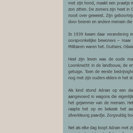
met zijn hond, maakt een praatje m
zon zitten. De zomers zijn heet in O
nooit over geweest. Zijn geboortej
door boeren en andere mensen die 
In 1939 kwam daar verandering in.
oorspronkelijke bewoners – maar m
Militairen waren het. Duitsers. Ośw
Heel zijn leven was de oude ma
Loonknecht in de landbouw, de enig
getuige. Toen de eerste bedrijvigh
nog met zijn ouders elders in het st
Als kind stond Adrian op een da
aangevoerd in wagons die eigenlijk
het gejammer van de mensen. Het ro
raapte het op en bekeek het aan
zilverkleurig paardje. Zorgvuldig bo
Net als elke dag loopt Adrian met zij