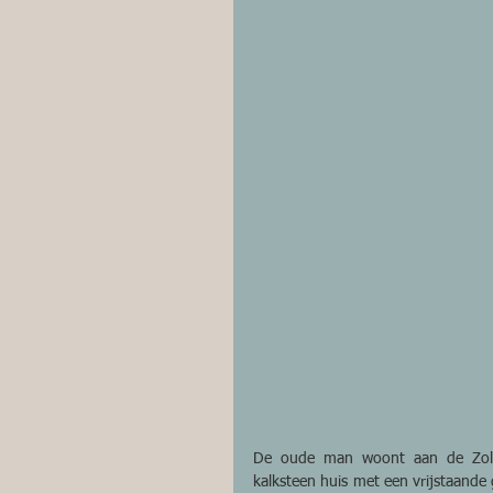
De oude man woont aan de Zolni
kalksteen huis met een vrijstaande 