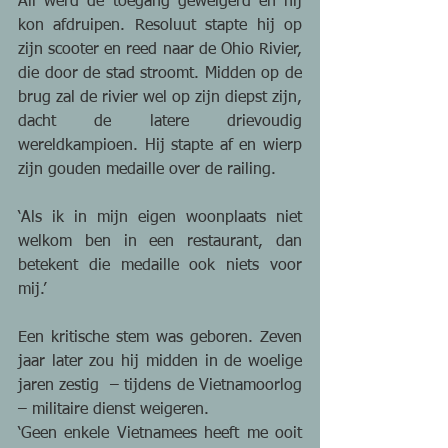
Ali werd de toegang geweigerd en hij 
kon afdruipen. Resoluut stapte hij op 
zijn scooter en reed naar de Ohio Rivier, 
die door de stad stroomt. Midden op de 
brug zal de rivier wel op zijn diepst zijn, 
dacht de latere drievoudig 
wereldkampioen. Hij stapte af en wierp 
zijn gouden medaille over de railing. 
‘Als ik in mijn eigen woonplaats niet 
welkom ben in een restaurant, dan 
betekent die medaille ook niets voor 
mij.’ 
Een kritische stem was geboren. Zeven 
jaar later zou hij midden in de woelige 
jaren zestig  – tijdens de Vietnamoorlog 
– militaire dienst weigeren. 
‘Geen enkele Vietnamees heeft me ooit 