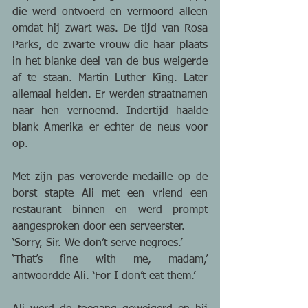
die werd ontvoerd en vermoord alleen 
omdat hij zwart was. De tijd van Rosa 
Parks, de zwarte vrouw die haar plaats 
in het blanke deel van de bus weigerde 
af te staan. Martin Luther King. Later 
allemaal helden. Er werden straatnamen 
naar hen vernoemd. Indertijd haalde 
blank Amerika er echter de neus voor 
op. 
Met zijn pas veroverde medaille op de 
borst stapte Ali met een vriend een 
restaurant binnen en werd prompt 
aangesproken door een serveerster. 
‘Sorry, Sir. We don’t serve negroes.’ 
‘That’s fine with me, madam,’ 
antwoordde Ali. ‘For I don’t eat them.’ 