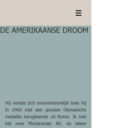
DE AMERIKAANSE DROOM
Hij voelde zich onoverwinnelijk toen hij 
in 1960 met een gouden Olympische 
medaille terugkeerde uit Rome. Ik heb 
het over Muhammad Ali, de latere 