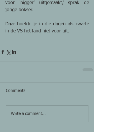
voor 'nigger’ uitgemaakt,’ sprak de 
jonge bokser. 
Daar hoefde je in die dagen als zwarte 
in de VS het land niet voor uit. 
Comments
Write a comment...